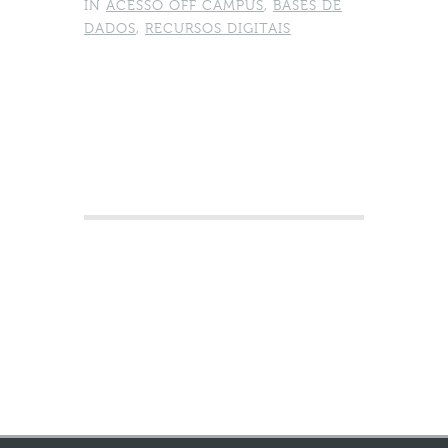
IN
ACESSO OFF CAMPUS
,
BASES DE
DADOS
,
RECURSOS DIGITAIS