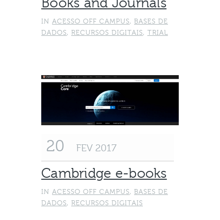
Books and Journals
IN
ACESSO OFF CAMPUS
,
BASES DE
DADOS
,
RECURSOS DIGITAIS
,
TRIAL
20
FEV 2017
Cambridge e-books
IN
ACESSO OFF CAMPUS
,
BASES DE
DADOS
,
RECURSOS DIGITAIS