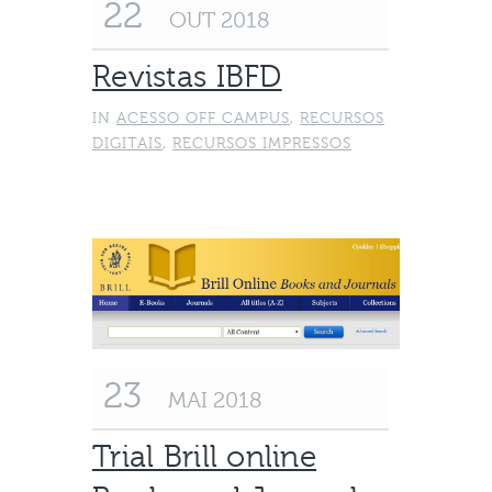
22
OUT 2018
Revistas IBFD
IN
ACESSO OFF CAMPUS
,
RECURSOS
DIGITAIS
,
RECURSOS IMPRESSOS
23
MAI 2018
Trial Brill online