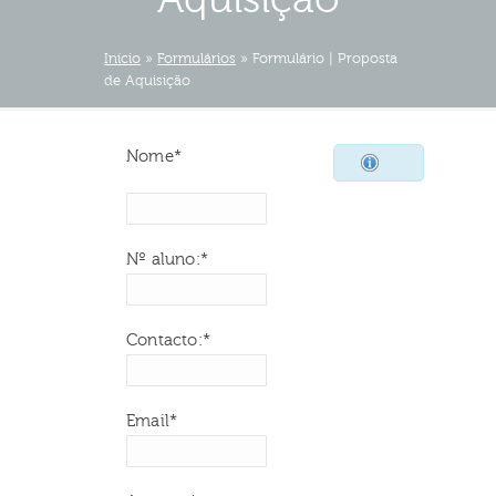
Início
»
Formulários
»
Formulário | Proposta
de Aquisição
Nome*
Nº aluno:*
Contacto:*
Email*