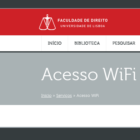
INÍCIO
BIBLIOTECA
PESQUISAR
Acesso WiFi
Início
»
Serviços
»
Acesso WiFi