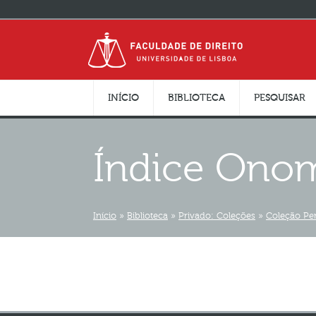
INÍCIO
BIBLIOTECA
PESQUISAR
Índice Ono
Início
»
Biblioteca
»
Privado: Coleções
»
Coleção Pe