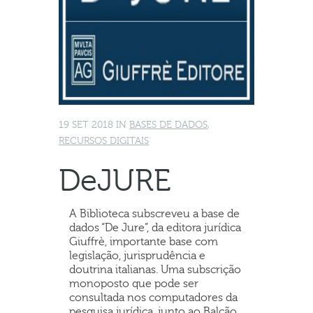
19 SET 2018
IN
BASES DE DADOS
,
RECURSOS DIGITAIS
DeJURE
A Biblioteca subscreveu a base de
dados “De Jure”, da editora jurídica
Giuffrè, importante base com
legislação, jurisprudência e
doutrina italianas. Uma subscrição
monoposto que pode ser
consultada nos computadores da
pesquisa jurídica, junto ao Balcão